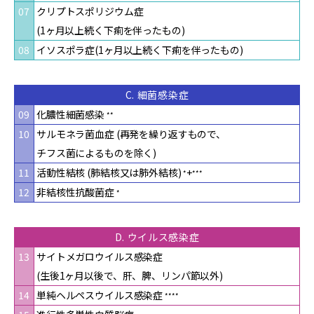
07
クリプトスポリジウム症
(1ヶ月以上続く下痢を伴ったもの)
08
イソスポラ症
(1ヶ月以上続く下痢を伴ったもの)
C. 細菌感染症
09
化膿性細菌感染
**
10
サルモネラ菌血症 (再発を繰り返すもので、
チフス菌によるものを除く)
11
活動性結核 (肺結核又は肺外結核)
+
*
***
12
非結核性抗酸菌症
*
D. ウイルス感染症
13
サイトメガロウイルス感染症
(生後1ヶ月以後で、肝、脾、
リンパ節以外)
14
単純ヘルペスウイルス感染症
****