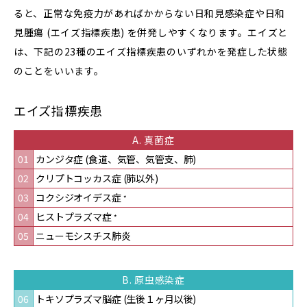
ると、正常な免疫力があればかからない日和見感染症や日和
見腫瘍 (エイズ指標疾患) を併発しやすくなります。エイズと
は、下記の23種のエイズ指標疾患のいずれかを発症した状態
のことをいいます。
エイズ指標疾患
A. 真菌症
01
カンジタ症 (食道、気管、気管支、肺)
02
クリプトコッカス症 (肺以外)
03
コクシジオイデス症
*
04
ヒストプラズマ症
*
05
ニューモシスチス肺炎
B. 原虫感染症
06
トキソプラズマ脳症 (生後１ヶ月以後)