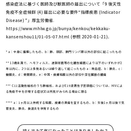
感染症法に基づく医師及び獣医師の届出について「9 後天性
免疫不全症候群 (4) 届出に必要な要件“指標疾患 (Indicator
Disease) ”」厚生労働省.
https://www.mhlw.go.jp/bunya/kenkou/kekkaku-
kansenshou11/01-05-07.html
(参照 2020-01-21)．
* a：全身に播種したもの、b：肺、頸部、肺門リンパ節以外の部位に起こったもの
** 13歳未満で、ヘモフィルス、連鎖球菌等の化膿性細菌により以下のいずれかが2
年以内に、2つ以上多発あるいは繰り返して起こったもの
a：敗血症、b：肺炎、c：
髄膜炎、d：骨関節炎、e：中耳・皮膚粘膜以外の部位や深在臓器の膿瘍
*** C11活動性結核のうち肺結核、およびE19浸潤性子宮頸癌については、HIVによ
る免疫不全を示唆する症状又は所見がみられる場合に限る
**** a：1ヶ月以上持続する粘膜、皮膚の潰瘍を呈するもの、b：生後1ヶ月以後で気
管支炎、肺炎、食道炎を併発するもの
読んでみて気になったことはありましたか？