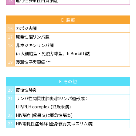
15
進行性多巣性白質脳症
E. 腫瘍
16
カポジ肉腫
17
原発性脳リンパ腫
18
非ホジキンリンパ腫
(a.大細胞型・免疫芽球型、b.Burkitt型)
19
浸潤性子宮頸癌
***
F. その他
20
反復性肺炎
21
リンパ性間質性肺炎/肺リンパ過形成：
LIP/PLH complex (13歳未満)
22
HIV脳症 (痴呆又は亜急性脳炎)
23
HIV消耗性症候群 (全身衰弱又はスリム病)